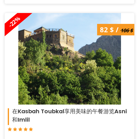
-22%
106 $ /
82 $ /
106 $
82 $
在Kasbah Toubkal享用美味的午餐游览Asni
和Imlil