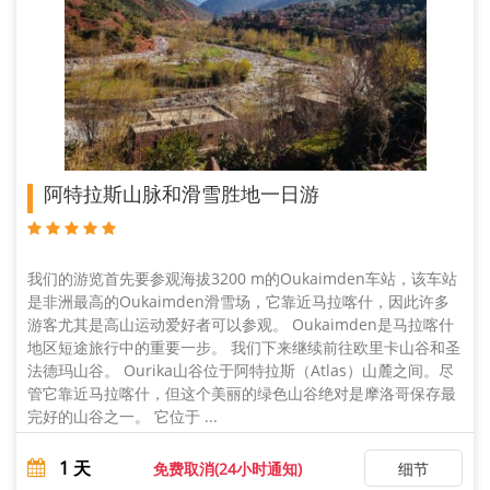
阿特拉斯山脉和滑雪胜地一日游
我们的游览首先要参观海拔3200 m的Oukaimden车站，该车站
是非洲最高的Oukaimden滑雪场，它靠近马拉喀什，因此许多
游客尤其是高山运动爱好者可以参观。 Oukaimden是马拉喀什
地区短途旅行中的重要一步。 我们下来继续前往欧里卡山谷和圣
法德玛山谷。 Ourika山谷位于阿特拉斯（Atlas）山麓之间。尽
管它靠近马拉喀什，但这个美丽的绿色山谷绝对是摩洛哥保存最
完好的山谷之一。 它位于 ...
1
天
免费取消(24小时通知)
细节