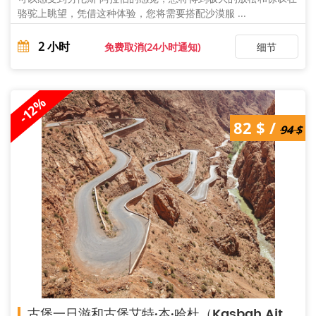
骆驼上眺望，凭借这种体验，您将需要搭配沙漠服 ...
2
小时
免费取消(24小时通知)
细节
-12%
94 $ /
82 $ /
82 $
94 $
古堡一日游和古堡艾特·本·哈杜（Kasbah Ait