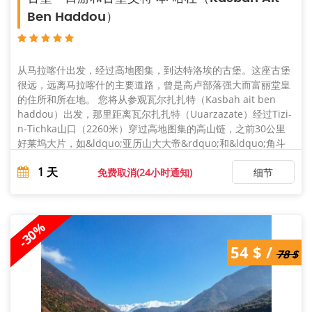
Ben Haddou）
从马拉喀什出发，经过高地图集，到达特洛埃的古堡。这座古堡
很远，远离马拉喀什的主要道路，曾是高卢部落强大而富丽堂皇
的住所和所在地。 您将从参观瓦尔扎扎特（Kasbah ait ben
haddou）出发，那里距离瓦尔扎扎特（Uuarzazate）经过Tizi-
n-Tichka山口（2260米）穿过高地图集的高山链，之前30公里
好莱坞大片，如&ldquo;亚历山大大帝&rdquo;和&ldquo;角斗
...
1
天
免费取消(24小时通知)
细节
-30%
78 $ /
54 $ /
54 $
78 $