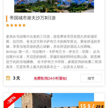
帝国城市谢夫沙万3日游
参加从马拉喀什出发的三日游，游览摩洛哥历史悠久的皇城菲
斯、拉巴特、舍夫沙万和卡萨布兰卡的精华景点。乘坐舒适的车
辆，享受当地导游的悉心讲解，并在舒适的酒店入住两晚。
&nbsp; 第一天：马拉喀什 - 卡萨布兰卡 - 伊夫兰 - 菲斯： 从马
拉喀什出发，开启您的旅程，穿越壮丽的阿特拉斯山脉。留意栖
息于此的当地狒狒。 在卡萨布兰卡停留，参观宏伟的哈桑二世清
真寺，它是世界上最大的清真寺之一，以其令人惊叹 ...
3
天
免费取消(24小时通知)
细节
-38%
25 $ /
15 $ /
15 $
25 $