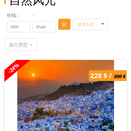
自然风光
价钱 :
-
好
排序方式 ：
旅行类型
-24%
300 $ /
228 $ /
228 $
300 $