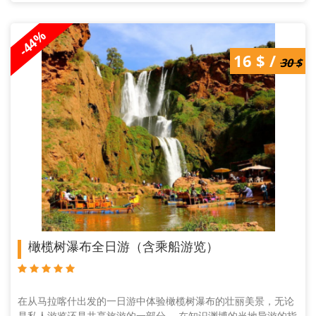
-44%
30 $ /
16 $ /
16 $
30 $
橄榄树瀑布全日游（含乘船游览）
在从马拉喀什出发的一日游中体验橄榄树瀑布的壮丽美景，无论
是私人游览还是共享旅游的一部分。 在知识渊博的当地导游的指