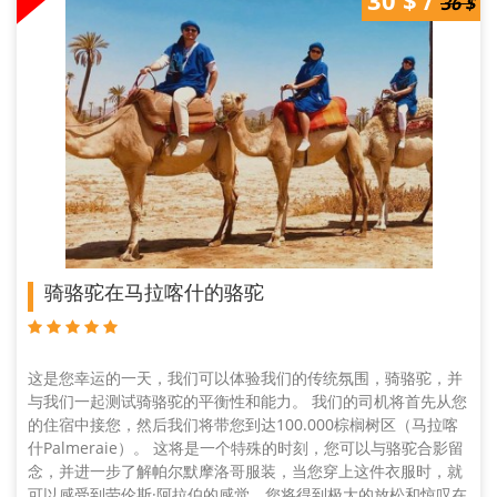
36 $ /
30 $ /
30 $
36 $
骑骆驼在马拉喀什的骆驼
这是您幸运的一天，我们可以体验我们的传统氛围，骑骆驼，并
与我们一起测试骑骆驼的平衡性和能力。 我们的司机将首先从您
的住宿中接您，然后我们将带您到达100.000棕榈树区（马拉喀
什Palmeraie）。 这将是一个特殊的时刻，您可以与骆驼合影留
念，并进一步了解帕尔默摩洛哥服装，当您穿上这件衣服时，就
可以感受到劳伦斯·阿拉伯的感觉，您将得到极大的放松和惊叹在