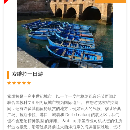
索维拉一日游
索维拉是一座中世纪城市，以一年一度的格纳瓦音乐节而闻名，
联合国教科文组织将该城市视为国际遗产。 在您游览索维拉期
间，还有许多其他值得欣赏的地方，例如宜人的气候、穆莱哈桑
广场、拉斯卡拉、港口、城墙和 Derb Lealouj 的犹太区，我们
也不会忘记精神氛围 的海滩。 &nbsp; 乘坐专业司机从您的住所
舒适地接您，沿着这条路前往大西洋沿岸的海滨度假胜地，您将