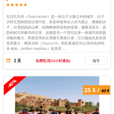
瓦尔扎扎特（Ouarzazate）是一座位于大肠之外的城市，位于
沙特王国南部的沙漠中部，其各种装饰令人叹为观止，燃烧的沙
子，白雪皑皑的山峰，棕榈树林和绿色的绿洲，傲慢克苏尔，设
防的村庄和豪华的古堡，这都是另一个世纪以来一座城市的田园
诗般的魅力。两座宏伟的古堡吸引着旅行者，它们被如此多的美
景所吸引：陶里尔特（Toururirt）和距离城市30公里的埃伊特·
本·哈杜（AïtBen Haddou）的美景 ...
2
天
免费取消(24小时通知)
细节
-40%
42 $ /
25 $ /
25 $
42 $