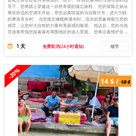
导下，您将踏上穿越这一自然奇观的难忘旅程。 您的冒险之旅从
乘坐舒适的空调车开始，带您远离喧嚣的马拉喀什市，进入宁静
的摩洛哥乡村。 当您接近橄榄树瀑布时，流水的景象将吸引您的
感官，让您对大自然的力量和美丽感到敬畏。 抵达后，您的当地
导游将带领您探索瀑布周围地区的迷人景观。 您将沿着维护良 ...
1
天
免费取消(24小时通知)
细节
-20%
18 $ /
14 $ /
14 $
18 $