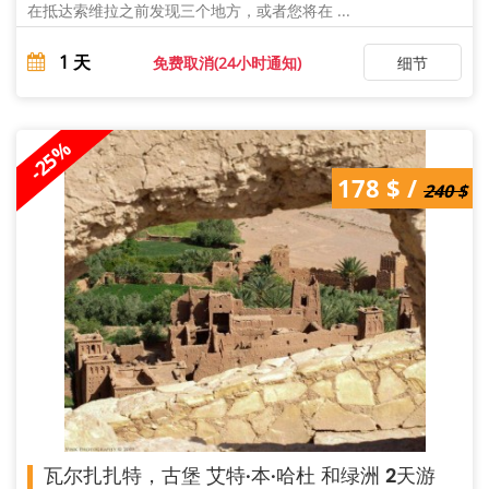
在抵达索维拉之前发现三个地方，或者您将在 ...
1
天
免费取消(24小时通知)
细节
-25%
240 $ /
178 $ /
178 $
240 $
瓦尔扎扎特，古堡 艾特·本·哈杜 和绿洲 2天游